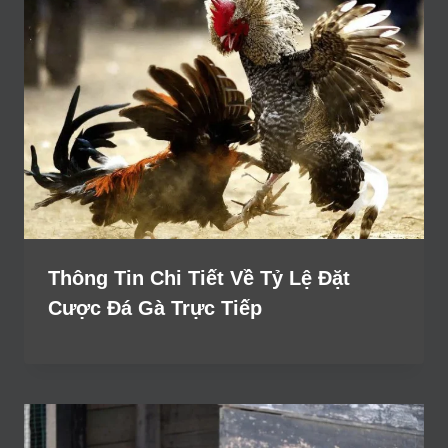
Thông Tin Chi Tiết Về Tỷ Lệ Đặt
Cược Đá Gà Trực Tiếp