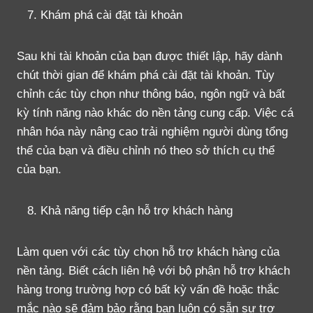
Khám phá cài đặt tài khoản
Sau khi tài khoản của bạn được thiết lập, hãy dành
chút thời gian để khám phá cài đặt tài khoản. Tùy
chỉnh các tùy chọn như thông báo, ngôn ngữ và bất
kỳ tính năng nào khác do nền tảng cung cấp. Việc cá
nhân hóa này nâng cao trải nghiệm người dùng tổng
thể của bạn và điều chỉnh nó theo sở thích cụ thể
của bạn.
Khả năng tiếp cận hỗ trợ khách hàng
Làm quen với các tùy chọn hỗ trợ khách hàng của
nền tảng. Biết cách liên hệ với bộ phận hỗ trợ khách
hàng trong trường hợp có bất kỳ vấn đề hoặc thắc
mắc nào sẽ đảm bảo rằng bạn luôn có sẵn sự trợ