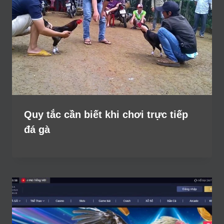
Quy tắc cần biết khi chơi trực tiếp
đá gà