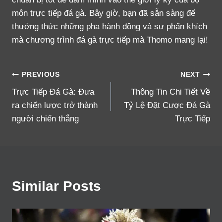
môn trực tiếp đá gà. Bây giờ, bạn đã sẵn sàng để
thưởng thức những pha hành động và sự phấn khích
mà chương trình đá gà trực tiếp mà Thomo mang lại!
Post
PREVIOUS
NEXT
Trực Tiếp Đá Gà: Đưa
Thông Tin Chi Tiết Về
navigation
ra chiến lược trở thành
Tỷ Lệ Đặt Cược Đá Gà
người chiến thắng
Trực Tiếp
Similar Posts