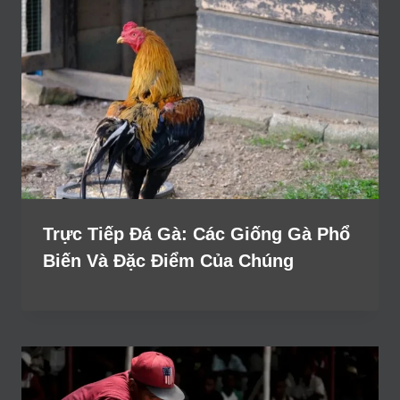
Trực Tiếp Đá Gà: Các Giống Gà Phổ
Biến Và Đặc Điểm Của Chúng