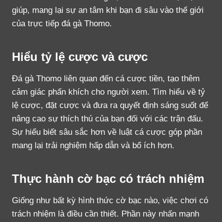
giúp, mang lại sự an tâm khi bạn đi sâu vào thế giới
của trực tiếp đá gà Thomo.
Hiểu tỷ lệ cược và cược
Đá gà Thomo liên quan đến cá cược tiền, tạo thêm
cảm giác phấn khích cho người xem. Tìm hiểu về tỷ
lệ cược, đặt cược và đưa ra quyết định sáng suốt để
nâng cao sự thích thú của bạn đối với các trận đấu.
Sự hiểu biết sâu sắc hơn về luật cá cược góp phần
mang lại trải nghiệm hấp dẫn và bổ ích hơn.
Thực hành cờ bạc có trách nhiệm
Giống như bất kỳ hình thức cờ bạc nào, việc chơi có
trách nhiệm là điều cần thiết. Phần này nhấn mạnh