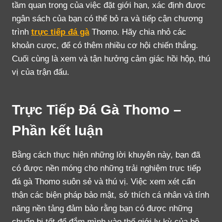
tầm quan trọng của việc đặt giới hạn, xác định được
ngân sách của bạn có thể bỏ ra và tiếp cận chương
trình
trực tiếp đá gà
Thomo. Hãy chia nhỏ các
khoản cược, để có thêm nhiều cơ hội chiến thắng.
Cuối cùng là xem và tận hưởng cảm giác hồi hộp, thú
vị của trận đấu.
Trực Tiếp Đá Gà Thomo –
Phần kết luận
Bằng cách thực hiện những lời khuyên này, bạn đã
có được nền móng cho những trải nghiệm trực tiếp
đá gà Thomo suôn sẻ và thú vị. Việc xem xét cẩn
thận các biện pháp bảo mật, sở thích cá nhân và tính
năng nền tảng đảm bảo rằng bạn có được những
chuẩn bị tốt để đắm mình vào thế giới ly kỳ của bộ