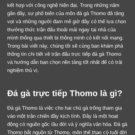
kết hợp với công nghệ hiện đại. Trong những năm
gần đây, sự phổ biến của môn đá gà Thomo đã tăng
vọt và những người đam mê giờ đây có thể lựa chọn
thưởng thức trận đấu thoải mái ngay tại nhà của
mình thông qua thiết bị thông minh có kết nối mạng.
Trong bài viết này, chúng tôi sẽ cùng bạn khám phá
thông tin chi tiết về trận đấu trực tiếp đá gà Thomo
và hướng dẫn bạn chọn nền tảng tốt nhất để có trải
nghiệm thú vị.
Đá gà trực tiếp Thomo là gì?
Đá gà Thomo là việc cho hai chú gà trống tham gia
vào một trận chiến đầy kịch tính. Đây là một hoạt
động có nguồn gốc lâu đời và ý nghĩa văn hóa. Đá gà
Thomo bắt nguồn từ Thomo, môn thể thao có tuổi đời