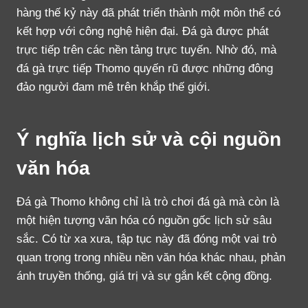
hàng thế kỷ này đã phát triển thành một môn thể có
kết hợp với công nghệ hiện đại. Đá gà được phát
trực tiếp trên các nền tảng trực tuyến. Nhờ đó, mà
đá gà trực tiếp Thomo quyến rũ được những đông
đảo người đam mê trên khắp thế giới.
Ý nghĩa lịch sử và cội nguồn
văn hóa
Đá gà Thomo không chỉ là trò chơi đá gà mà còn là
một hiện tượng văn hóa có nguồn gốc lịch sử sâu
sắc. Có từ xa xưa, tập tục này đã đóng một vai trò
quan trọng trong nhiều nền văn hóa khác nhau, phản
ánh truyền thống, giá trị và sự gắn kết cộng đồng.