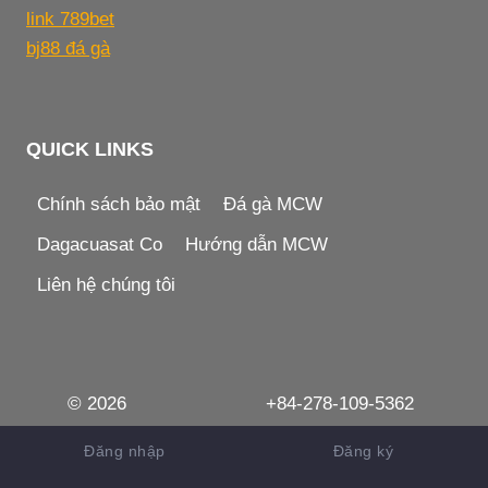
link 789bet
bj88 đá gà
QUICK LINKS
Chính sách bảo mật
Đá gà MCW
Dagacuasat Co
Hướng dẫn MCW
Liên hệ chúng tôi
© 2026
+84-278-109-5362
Dagacuasat Co
tungu@dagacuasat.co
Đăng nhập
Đăng ký