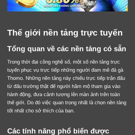
Thế giới nền tảng trực tuyến
Tổng quan về các nền tảng có sẵn
Trong thời đại công nghệ số, một số nền tảng trực
tuyến phục vụ trực tiếp những người đam mê đá gà
Thomo. Những nền tảng này chiếu trực tiếp trận đấu
từ đấu trường thật để người hâm mộ tham gia vào
hành động, đưa cảnh tượng lên màn ảnh trên toàn
thế giới. Do đó việc quan trọng nhất là chọn nền tảng
tốt nhất cho sở thích của bạn.
Các tính năng phổ biến được