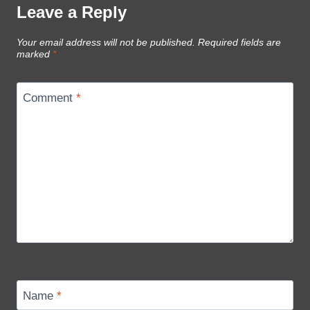
Leave a Reply
Your email address will not be published.
Required fields are
marked
*
Comment
*
Name
*