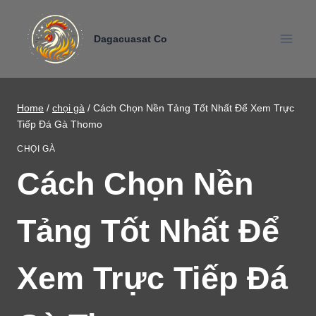
Skip
to
Dagacuasat Co
content
Home
/
chọi gà
/
Cách Chọn Nền Tảng Tốt Nhất Để Xem Trực
Tiếp Đá Gà Thomo
CHỌI GÀ
Cách Chọn Nền
Tảng Tốt Nhất Để
Xem Trực Tiếp Đá