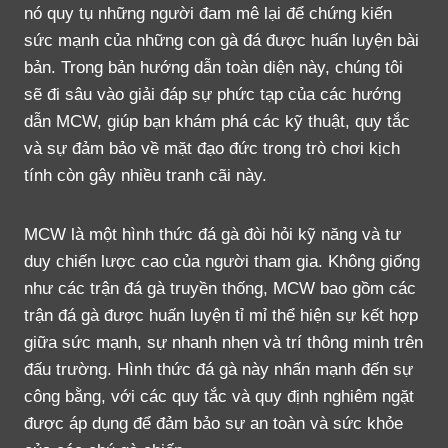
nó quy tụ những người đam mê lại để chứng kiến ​​
sức mạnh của những con gà đá được huấn luyện bài
bản. Trong bản hướng dẫn toàn diện này, chúng tôi
sẽ đi sâu vào giải đáp sự phức tạp của các hướng
dẫn MCW, giúp bạn khám phá các kỹ thuật, quy tắc
và sự đảm bảo về mặt đạo đức trong trò chơi kịch
tính còn gây nhiều tranh cãi này.
MCW là một hình thức đá gà đòi hỏi kỹ năng và tư
duy chiến lược cao của người tham gia. Không giống
như các trận đá gà truyền thống, MCW bao gồm các
trận đá gà được huấn luyện tỉ mỉ thể hiện sự kết hợp
giữa sức mạnh, sự nhanh nhẹn và trí thông minh trên
đấu trường. Hình thức đá gà này nhấn mạnh đến sự
công bằng, với các quy tắc và quy định nghiêm ngặt
được áp dụng để đảm bảo sự an toàn và sức khỏe