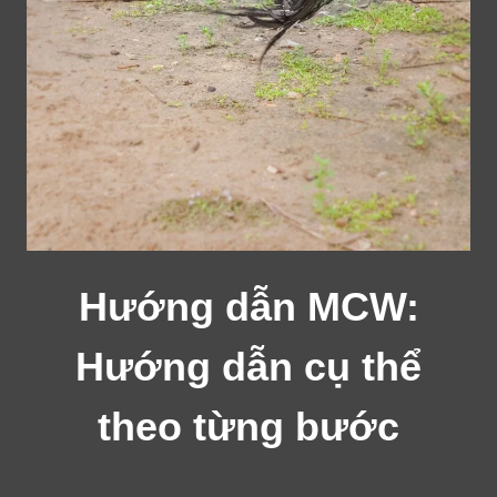
Hướng dẫn MCW:
Hướng dẫn cụ thể
theo từng bước