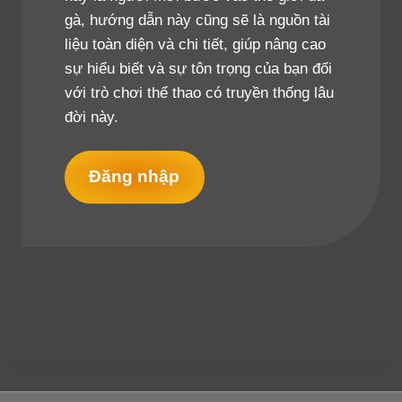
gà, hướng dẫn này cũng sẽ là nguồn tài
liệu toàn diện và chi tiết, giúp nâng cao
sự hiểu biết và sự tôn trọng của bạn đối
với trò chơi thể thao có truyền thống lâu
đời này.
Đăng nhập