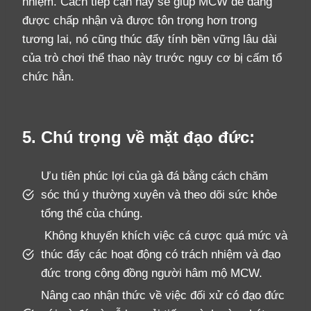
nhiệm. Cách tiếp cận này sẽ giúp MCW dễ dàng
được chấp nhận và được tôn trọng hơn trong
tương lai, nó cũng thúc đẩy tính bền vững lâu dài
của trò chơi thể thao này trước nguy cơ bị cấm tổ
chức hẳn.
5. Chú trọng về mặt đạo đức:
Ưu tiên phúc lợi của gà đá bằng cách chăm
sóc thú y thường xuyên và theo dõi sức khỏe
tổng thể của chúng.
Không khuyến khích việc cá cược quá mức và
thúc đẩy các hoạt động có trách nhiệm và đạo
đức trong cộng đồng người hâm mộ MCW.
Nâng cao nhận thức về việc đối xử có đạo đức