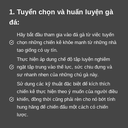
1. Tuyển chọn và huấn luyện gà
đá:
Hãy bắt đầu tham gia vào đá gà từ việc tuyển
chọn những chiến kê khỏe mạnh từ những nhà
tạo giống có uy tín.
Thực hiện áp dụng chế độ tập luyện nghiêm
ngặt tập trung vào thể lực, sức chịu đựng và
sự nhanh nhẹn của những chú gà này.
Sử dụng các kỹ thuật đặc biệt để kích thích
chiến kê thực hiện theo ý muốn của người điều
khiển, đồng thời cũng phải rèn cho nó bớt tính
hung hăng để chiến đấu một cách có chiến
lược.