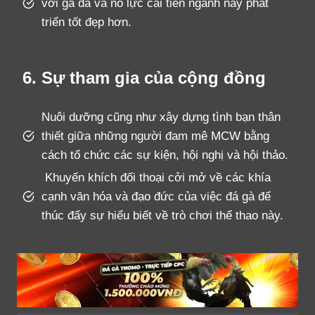
với gà đá và nỗ lực cải tiến ngành này phát
triển tốt đẹp hơn.
6. Sự tham gia của cộng đồng
Nuôi dưỡng cũng như xây dựng tình bạn thân
thiết giữa những người đam mê MCW bằng
cách tổ chức các sự kiện, hội nghị và hội thảo.
Khuyến khích đối thoại cởi mở về các khía
cạnh văn hóa và đạo đức của việc đá gà để
thúc đẩy sự hiểu biết về trò chơi thể thao này.